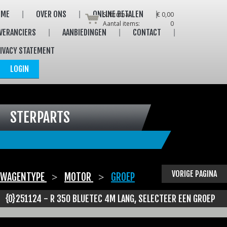
OME
OVER ONS
ONLINE BETALEN
Subtotaal:
€ 0,00
Aantal items:
0
VERANCIERS
AANBIEDINGEN
CONTACT
IVACY STATEMENT
LOGIN
STERPARTS
VORIGE PAGINA
>
>
WAGENTYPE
MOTOR
GROEP
{0}251124 - R 350 BLUETEC 4M LANG
, SELECTEER EEN GROEP