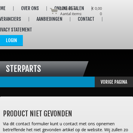
OME
OVER ONS
ONLINE BETALEN
Subtotaal:
€ 0,00
Aantal items:
0
VERANCIERS
AANBIEDINGEN
CONTACT
IVACY STATEMENT
LOGIN
STERPARTS
VORIGE PAGINA
PRODUCT NIET GEVONDEN
Via dit contact formulier kunt u contact met ons opnemen
betreffende het niet gevonden artikel op de website. Wij zullen zo