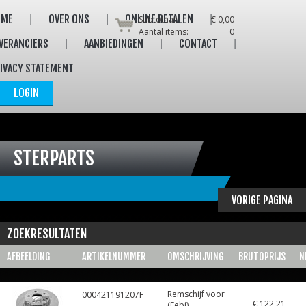
OME
OVER ONS
ONLINE BETALEN
Subtotaal:
€ 0,00
Aantal items:
0
VERANCIERS
AANBIEDINGEN
CONTACT
IVACY STATEMENT
LOGIN
STERPARTS
VORIGE PAGINA
ZOEKRESULTATEN
AFBEELDING
ARTIKELNUMMER
OMSCHRIJVING
BRUTOPRIJS
N
Remschijf voor
000421191207F
€ 122,21
(Febi)