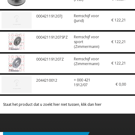
Remschijf voor
000421191207J
€ 122,21
(Jurid)
Remschijf voor
000421191207SPZ
sport
€ 122,21
(Zimmermann)
Remschijf voor
000421191207Z
€ 122,21
(Zimmermann)
= 000 421
2044210012
€ 0,00
1912/07
Staat het product dat u zoekt hier niet tussen, klik dan hier