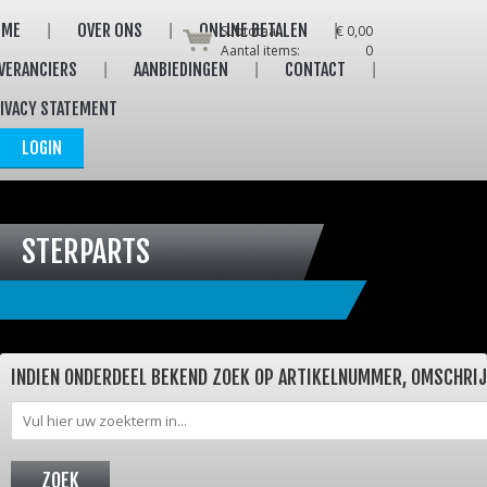
OME
OVER ONS
ONLINE BETALEN
Subtotaal:
€ 0,00
Aantal items:
0
VERANCIERS
AANBIEDINGEN
CONTACT
IVACY STATEMENT
LOGIN
STERPARTS
INDIEN ONDERDEEL BEKEND ZOEK OP ARTIKELNUMMER, OMSCHRI