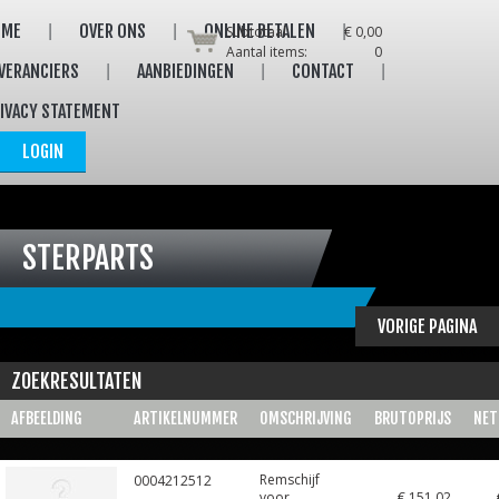
OME
OVER ONS
ONLINE BETALEN
Subtotaal:
€ 0,00
Aantal items:
0
VERANCIERS
AANBIEDINGEN
CONTACT
IVACY STATEMENT
LOGIN
STERPARTS
VORIGE PAGINA
ZOEKRESULTATEN
AFBEELDING
ARTIKELNUMMER
OMSCHRIJVING
BRUTOPRIJS
NET
Remschijf
0004212512
voor
€ 151,02