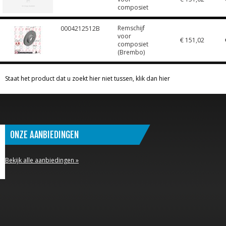
composiet
Remschijf
0004212512B
voor
€ 151,02
composiet
(Brembo)
Staat het product dat u zoekt hier niet tussen, klik dan hier
ONZE AANBIEDINGEN
Bekijk alle aanbiedingen »