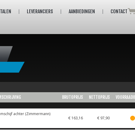
ETALEN
LEVERANCIERS
AANBIEDINGEN
CONTACT
MSCHRIJVING
BRUTOPRIJS
NETTOPRIJS
VOORRAADI
mschijf achter (Zimmermann)
€ 163,16
€ 97,90