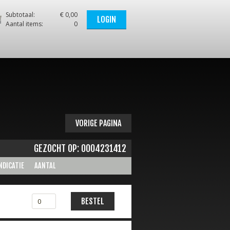
Subtotaal:
€ 0,00
LOGIN
Aantal items:
0
VORIGE PAGINA
GEZOCHT OP: 0004231412
NDICATIE
AANTAL
BESTEL