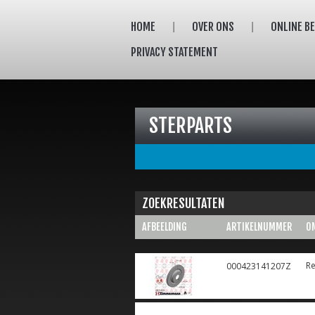
HOME
OVER ONS
ONLINE B
PRIVACY STATEMENT
STERPARTS
ZOEKRESULTATEN
AFBEELDING
ARTIKELNUMMER
O
Re
000423141207Z