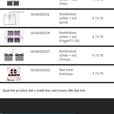
(Febi)
Remblokset
0034200020J
achter + ind.
€ 73,78
(Jurid)
Remblokset
0034200020P
achter + ind.
€ 73,78
(Pagid/T1125)
Remblokset
0034200020T
achter + ind.
€ 73,78
(Textar)
Niet meer
0034200020Z
€ 73,78
leverbaar
Staat het product dat u zoekt hier niet tussen, klik dan hier