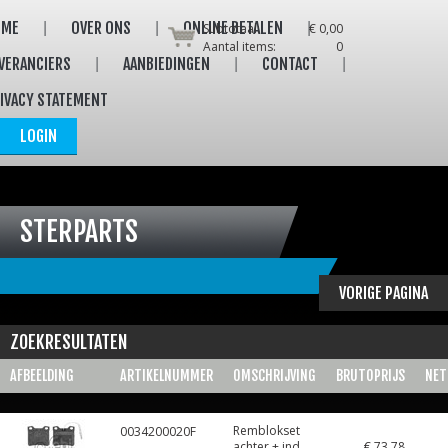
OME
OVER ONS
ONLINE BETALEN
Subtotaal:
€ 0,00
Aantal items:
0
VERANCIERS
AANBIEDINGEN
CONTACT
IVACY STATEMENT
LOGIN
STERPARTS
VORIGE PAGINA
ZOEKRESULTATEN
AFBEELDING
ARTIKELNUMMER
OMSCHRIJVING
BRUTOPRIJS
NET
Remblokset
0034200020F
achter + ind.
€ 73,78