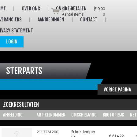
OME
OVER ONS
ONLINE BETALEN
Subtotaal:
€ 0,00
Aantal items:
0
VERANCIERS
AANBIEDINGEN
CONTACT
IVACY STATEMENT
LOGIN
STERPARTS
VORIGE PAGINA
ZOEKRESULTATEN
AFBEELDING
ARTIKELNUMMER
OMSCHRIJVING
BRUTOPRIJS
NET
Schokdemper
2113261200
€ 614,22
ra