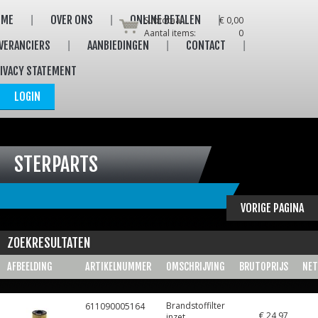
OME
OVER ONS
ONLINE BETALEN
Subtotaal:
€ 0,00
Aantal items:
0
VERANCIERS
AANBIEDINGEN
CONTACT
IVACY STATEMENT
LOGIN
STERPARTS
VORIGE PAGINA
ZOEKRESULTATEN
AFBEELDING
ARTIKELNUMMER
OMSCHRIJVING
BRUTOPRIJS
NET
Brandstoffilter
611090005164
€ 24,97
inzet