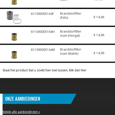
Brandstoffilter
611090005164F
€ 14,96
(Febi)
Brandstoffilter
611090005164H
€ 14,96
inzet (Hengst)
Brandstoffilter
611090005164M
€ 14,96
inzet (Mahle)
Staat het product dat u zoekt hier niet tussen, klik dan hier
ONZE AANBIEDINGEN
Bekijk alle aanbiedingen »