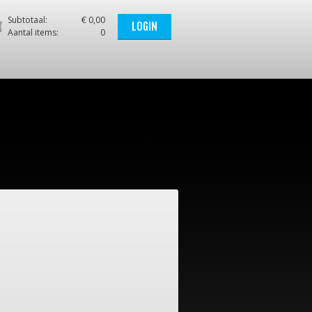
Subtotaal:
€ 0,00
LOGIN
Aantal items:
0