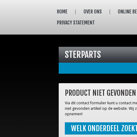
HOME
OVER ONS
ONLINE B
PRIVACY STATEMENT
STERPARTS
PRODUCT NIET GEVONDEN
Via dit contact formulier kunt u contact
niet gevonden artikel op de website. Wij z
opnemen!
WELK ONDERDEEL ZOEK