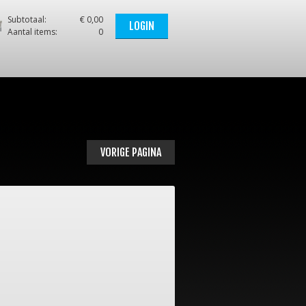
Subtotaal:
€ 0,00
LOGIN
Aantal items:
0
VORIGE PAGINA