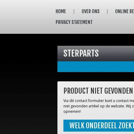
HOME
OVER ONS
ONLINE B
PRIVACY STATEMENT
STERPARTS
PRODUCT NIET GEVONDEN
Via dit contact formulier kunt u contact
niet gevonden artikel op de website. Wij z
opnemen!
WELK ONDERDEEL ZOEK