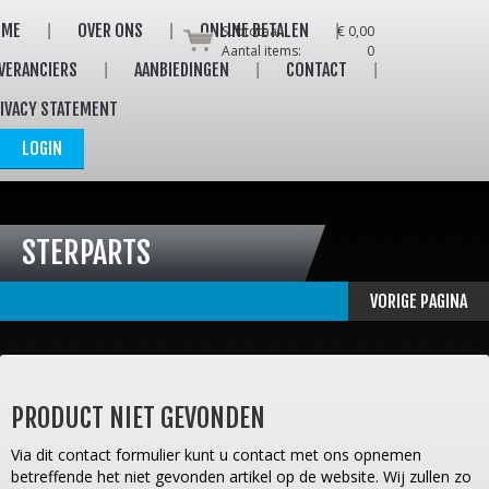
OME
OVER ONS
ONLINE BETALEN
Subtotaal:
€ 0,00
Aantal items:
0
VERANCIERS
AANBIEDINGEN
CONTACT
IVACY STATEMENT
LOGIN
STERPARTS
VORIGE PAGINA
PRODUCT NIET GEVONDEN
Via dit contact formulier kunt u contact met ons opnemen
betreffende het niet gevonden artikel op de website. Wij zullen zo