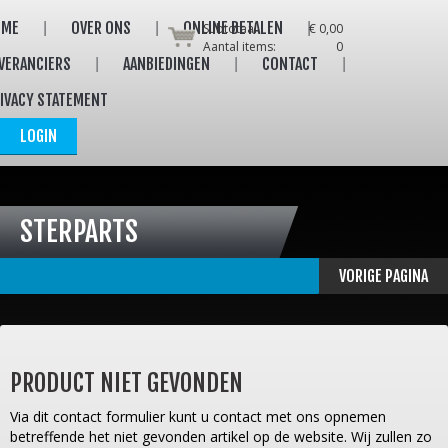
OME
OVER ONS
ONLINE BETALEN
Subtotaal:
€ 0,00
Aantal items:
0
VERANCIERS
AANBIEDINGEN
CONTACT
IVACY STATEMENT
LOGIN
STERPARTS
VORIGE PAGINA
PRODUCT NIET GEVONDEN
Via dit contact formulier kunt u contact met ons opnemen
betreffende het niet gevonden artikel op de website. Wij zullen zo