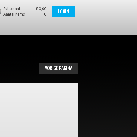
Subtotaal:
€ 0,00
LOGIN
Aantal items:
0
VORIGE PAGINA