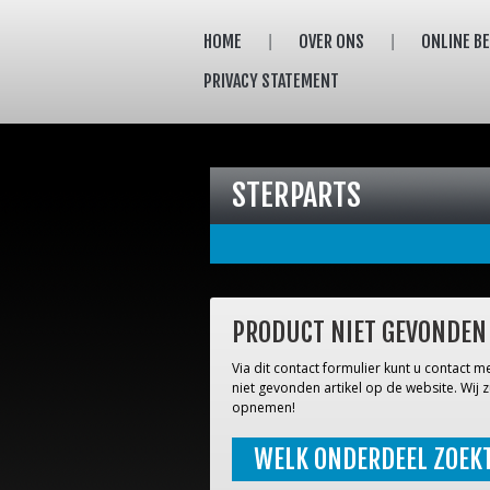
HOME
OVER ONS
ONLINE B
PRIVACY STATEMENT
STERPARTS
PRODUCT NIET GEVONDEN
Via dit contact formulier kunt u contact
niet gevonden artikel op de website. Wij z
opnemen!
WELK ONDERDEEL ZOEK