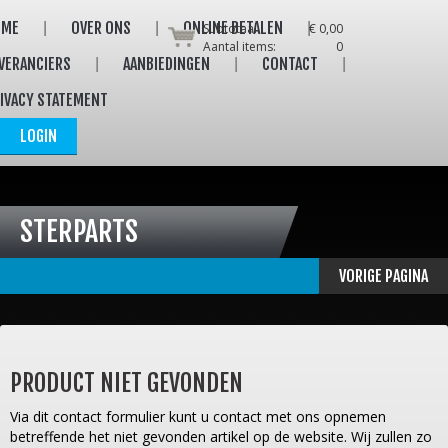
OME
OVER ONS
ONLINE BETALEN
Subtotaal:
€ 0,00
Aantal items:
0
VERANCIERS
AANBIEDINGEN
CONTACT
IVACY STATEMENT
LOGIN
STERPARTS
VORIGE PAGINA
PRODUCT NIET GEVONDEN
Via dit contact formulier kunt u contact met ons opnemen
betreffende het niet gevonden artikel op de website. Wij zullen zo