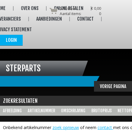
OME
OVER ONS
ONLINE BETALEN
Subtotaal:
€ 0,00
Aantal items:
0
VERANCIERS
AANBIEDINGEN
CONTACT
IVACY STATEMENT
LOGIN
STERPARTS
VORIGE PAGINA
ZOEKRESULTATEN
AFBEELDING
ARTIKELNUMMER
OMSCHRIJVING
BRUTOPRIJS
NETTOPR
Onbekend artikelnummer
zoek opnieuw
of neem
contact
met ons o