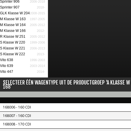
Sprinter 906
2006-2018
Sprinter 907
2018-
GLK Klasse W 204
2008-2015
M Klasse W 163
1997-2005
M Klasse W 164
2005-2012
M Klasse W 166
2012-
R Klasse W 251
2005-2012
S Klasse W 220
1999-2006
S Klasse W 221
2006-2013
S Klasse W 222
2013-
Vito 638
1996-2003
Vito 639
2003-2014
Vito 447
2014-
SELECTEER ÉÉN WAGENTYPE UIT DE PRODUCTGROEP ‘A KLASSE W
168’
168006 - 160 CDI
168007 - 160 CDI
168008 - 170 CDI