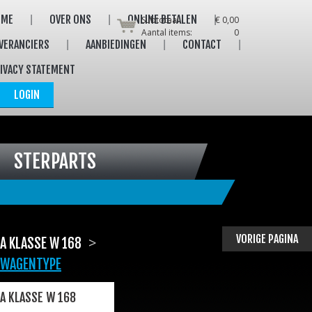
OME
OVER ONS
ONLINE BETALEN
Subtotaal:
€ 0,00
Aantal items:
0
VERANCIERS
AANBIEDINGEN
CONTACT
IVACY STATEMENT
LOGIN
STERPARTS
VORIGE PAGINA
>
A KLASSE W 168
WAGENTYPE
A KLASSE W 168