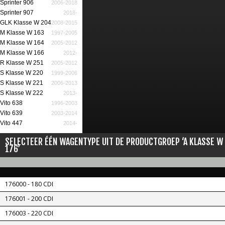
Sprinter 906
2006-2018
Sprinter 907
2018-
GLK Klasse W 204
2008-2015
M Klasse W 163
1997-2005
M Klasse W 164
2005-2012
M Klasse W 166
2012-
R Klasse W 251
2005-2012
S Klasse W 220
1999-2006
S Klasse W 221
2006-2013
S Klasse W 222
2013-
Vito 638
1996-2003
Vito 639
2003-2014
Vito 447
2014-
SELECTEER ÉÉN WAGENTYPE UIT DE PRODUCTGROEP ‘A KLASSE W
176’
176000 - 180 CDI
176001 - 200 CDI
176003 - 220 CDI