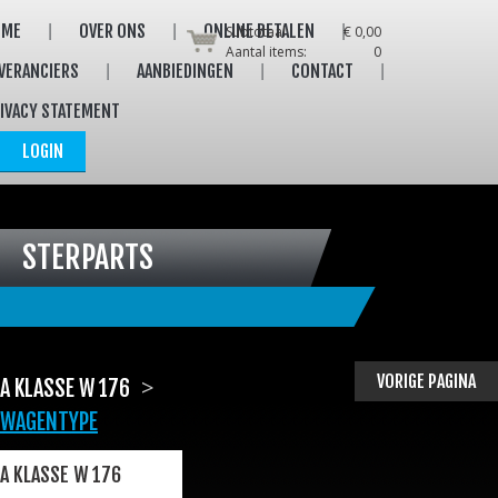
OME
OVER ONS
ONLINE BETALEN
Subtotaal:
€ 0,00
Aantal items:
0
VERANCIERS
AANBIEDINGEN
CONTACT
IVACY STATEMENT
LOGIN
STERPARTS
VORIGE PAGINA
>
A KLASSE W 176
WAGENTYPE
A KLASSE W 176