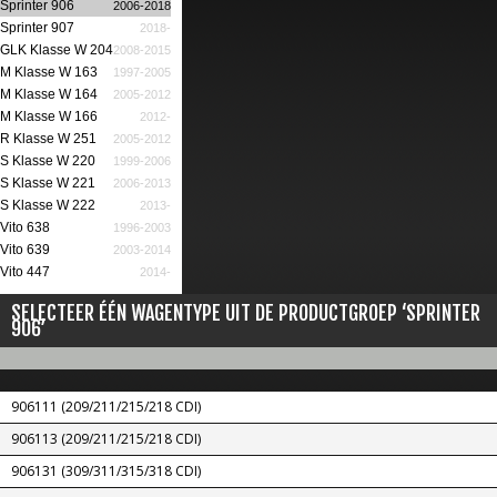
Sprinter 906
2006-2018
Sprinter 907
2018-
GLK Klasse W 204
2008-2015
M Klasse W 163
1997-2005
M Klasse W 164
2005-2012
M Klasse W 166
2012-
R Klasse W 251
2005-2012
S Klasse W 220
1999-2006
S Klasse W 221
2006-2013
S Klasse W 222
2013-
Vito 638
1996-2003
Vito 639
2003-2014
Vito 447
2014-
SELECTEER ÉÉN WAGENTYPE UIT DE PRODUCTGROEP ‘SPRINTER
906’
906111 (209/211/215/218 CDI)
906113 (209/211/215/218 CDI)
906131 (309/311/315/318 CDI)