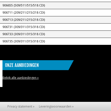
906655 (509/511/515/518 CDI)
906711 (209/211/215/218 CDI)
906713 (209/211/215/218 CDI)
906731 (309/311/315/318 CDI)
906733 (309/311/315/318 CDI)
906735 (309/311/315/318 CDI)
ONZE AANBIEDINGEN
Bekijk alle aanbiedingen »
Privacy statement »
Leveringsvoorwaarden »