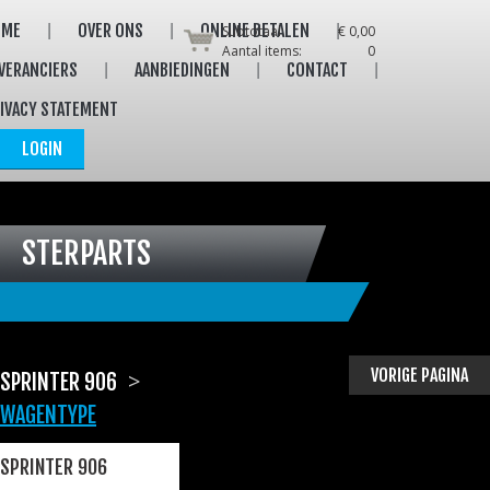
OME
OVER ONS
ONLINE BETALEN
Subtotaal:
€ 0,00
Aantal items:
0
VERANCIERS
AANBIEDINGEN
CONTACT
IVACY STATEMENT
LOGIN
STERPARTS
VORIGE PAGINA
>
SPRINTER 906
WAGENTYPE
SPRINTER 906