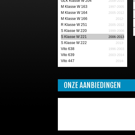
GLK Klasse W 204
2008-2015
M Klasse W 163
1997-2005
M Klasse W 164
2005-2012
M Klasse W 166
2012-
R Klasse W 251
2005-2012
S Klasse W 220
1999-2006
S Klasse W 221
2006-2013
S Klasse W 222
2013-
Vito 638
1996-2003
Vito 639
2003-2014
Vito 447
2014-
ONZE AANBIEDINGEN