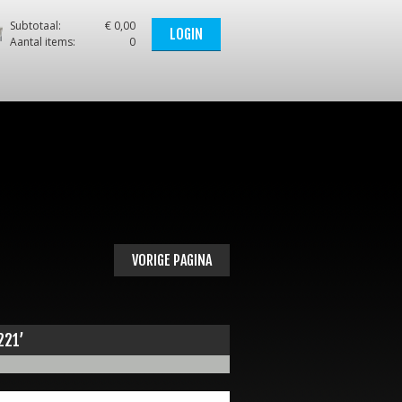
Subtotaal:
€ 0,00
LOGIN
Aantal items:
0
VORIGE PAGINA
221’