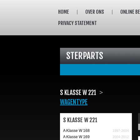
HOME
OVER ONS
ONLINE B
PRIVACY STATEMENT
STERPARTS
>
S KLASSE W 221
WAGENTYPE
S KLASSE W 221
A Klasse W 168
1997-2004
A Klasse W 169
2004-2012