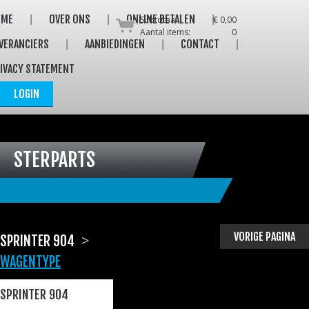
OME
OVER ONS
ONLINE BETALEN
Subtotaal:
€ 0,00
Aantal items:
0
VERANCIERS
AANBIEDINGEN
CONTACT
IVACY STATEMENT
LOGIN
STERPARTS
VORIGE PAGINA
>
SPRINTER 904
WAGENTYPE
SPRINTER 904