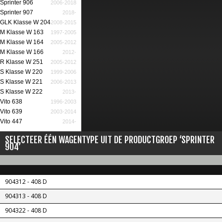
Sprinter 906
2006-2018
Sprinter 907
2018-
GLK Klasse W 204
2008-2015
M Klasse W 163
1997-2005
M Klasse W 164
2005-2012
M Klasse W 166
2012-
R Klasse W 251
2005-2012
S Klasse W 220
1999-2006
S Klasse W 221
2006-2013
S Klasse W 222
2013-
Vito 638
1996-2003
Vito 639
2003-2014
Vito 447
2014-
SELECTEER ÉÉN WAGENTYPE UIT DE PRODUCTGROEP ‘SPRINTER
904’
904312 - 408 D
904313 - 408 D
904322 - 408 D